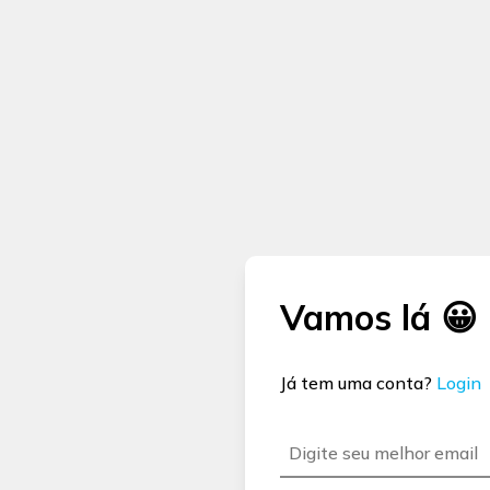
Vamos lá 😀
Já tem uma conta?
Login